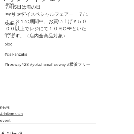
news
7月15日は海の日
brand new
 マリンデイスペシャルフェアー　７/１
１～３１の期間中、お買い上げ￥５０
Styling
００以上でレジにて１０％OFFといた
event
します。（店内全商品対象）
blog
#daikanzaka
#freeway428 #yokohamafreeway #横浜フリー
news
#daikanzaka
event