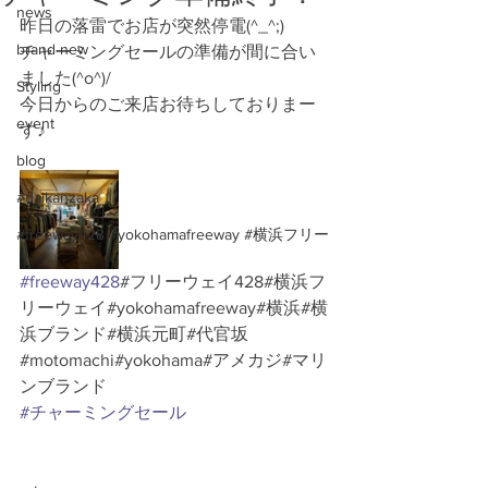
news
昨日の落雷でお店が突然停電(^_^;)
brand new
チャーミングセールの準備が間に合い
ました(^o^)/
Styling
今日からのご来店お待ちしておりまー
event
す♪
blog
#daikanzaka
#freeway428 #yokohamafreeway #横浜フリー
#freeway428
#フリーウェイ428#横浜フ
リーウェイ#yokohamafreeway#横浜#横
浜ブランド#横浜元町#代官坂
#motomachi#yokohama#アメカジ#マリ
ンブランド
#チャーミングセール