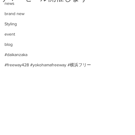
news
brand new
Styling
event
blog
#daikanzaka
#freeway428 #yokohamafreeway #横浜フリー