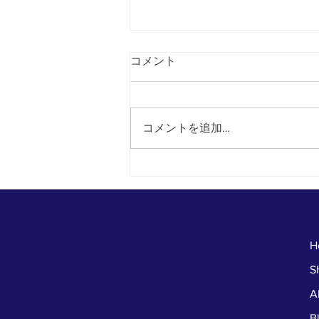
コメント
コメントを追加…
本日からファイナルサマーセ
ール
H
S
A
B