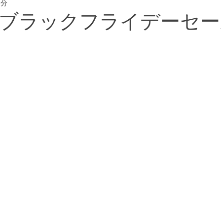
1分
eway #横浜フリー
ブラックフライデーセー