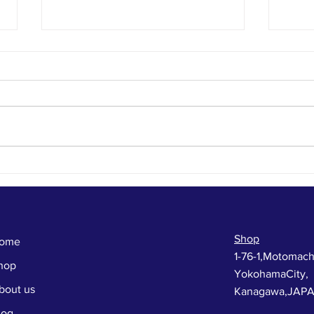
お店に来た人だけが得をす
年に
る！今年最後のじゃんけん大
けん
会！！
Shop
ome
1-76-1,Motomach
hop
YokohamaCity,
bout us
Kanagawa,JAP
log