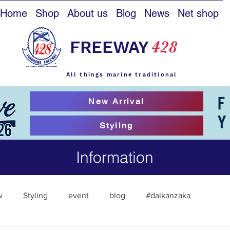
Home
Shop
About us
Blog
News
Net shop
FREEWAY
428
All things marine traditional
New Arrival
Styling
Information
w
Styling
event
blog
#daikanzaka